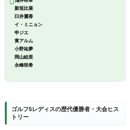
淺井咲希
新垣比菜
臼井麗香
イ・ミニョン
申ジエ
黄アルム
小野祐夢
岡山絵里
永峰咲希
ゴルフ5レディスの歴代優勝者・大会ヒス
トリー