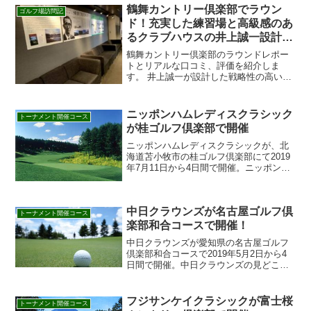
鶴舞カントリー倶楽部でラウン
ゴルフ場訪問記
ド！充実した練習場と高級感のあ
るクラブハウスの井上誠一設計の
難コース
鶴舞カントリー倶楽部のラウンドレポー
トとリアルな口コミ、評価を紹介しま
す。 井上誠一が設計した戦略性の高いゴ
ルフ場 鶴舞カントリークラブは、日本が
誇るゴルフ設計家の井上誠一が手がけた
ゴルフ場で、その名にはじない戦略性の
ニッポンハムレディスクラシック
トーナメント開催コース
高いコースレイアウトが...
が桂ゴルフ倶楽部で開催
ニッポンハムレディスクラシックが、北
海道苫小牧市の桂ゴルフ倶楽部にて2019
年7月11日から4日間で開催。ニッポンハ
ムレディスクラシックの見どころや歴代
優勝者、テレビの放送予定、過去の優勝
者、ヤーデージをはじめ、開催ゴルフ場
中日クラウンズが名古屋ゴルフ倶
の桂ゴルフ倶楽部...
トーナメント開催コース
楽部和合コースで開催！
中日クラウンズが愛知県の名古屋ゴルフ
倶楽部和合コースで2019年5月2日から4
日間で開催。中日クラウンズの見どころ
や歴代優勝者、テレビの放送予定、過去
の優勝者、ヤーデージをはじめ、開催ゴ
ルフ場の名古屋ゴルフ倶楽部和合コース
フジサンケイクラシックが富士桜
トーナメント開催コース
の特長・詳細やGD...