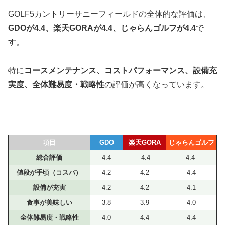
GOLF5カントリーサニーフィールドの全体的な評価は、
GDOが
4.4
、楽天GORAが
4.4
、じゃらんゴルフが
4.4
で
す。
特に
コースメンテナンス、コストパフォーマンス、設備充
実度、全体難易度・戦略性
の評価が高くなっています。
項目
GDO
楽天GORA
じゃらんゴルフ
総合評価
4.4
4.4
4.4
値段が手頃（コスパ）
4.2
4.2
4.4
設備が充実
4.2
4.2
4.1
食事が美味しい
3.8
3.9
4.0
全体難易度・戦略性
4.0
4.4
4.4