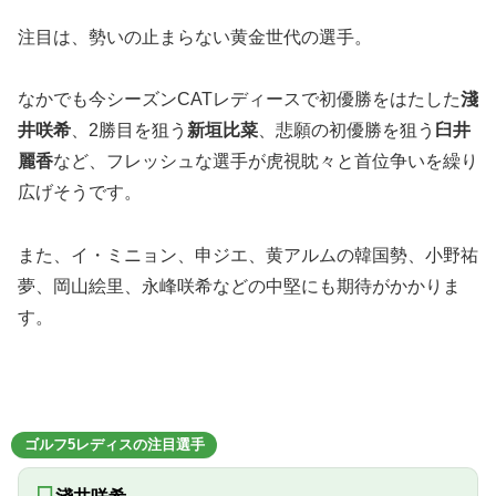
注目は、勢いの止まらない黄金世代の選手。
なかでも今シーズンCATレディースで初優勝をはたした
淺
井咲希
、2勝目を狙う
新垣比菜
、悲願の初優勝を狙う
臼井
麗香
など、フレッシュな選手が虎視眈々と首位争いを繰り
広げそうです。
また、イ・ミニョン、申ジエ、黄アルムの韓国勢、小野祐
夢、岡山絵里、永峰咲希などの中堅にも期待がかかりま
す。
ゴルフ5レディスの注目選手