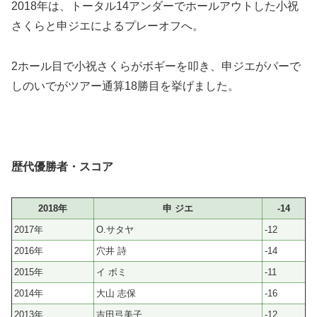
2018年は、トータル14アンダーでホールアウトした小祝
さくらと申ジエによるプレーオフへ。
2ホール目で小祝さくらがボギーを叩き、申ジエがパーで
しのいでがツアー通算18勝目を挙げました。
歴代優勝者・スコア
2018年
申 ジエ
-14
2017年
O.サタヤ
-12
2016年
穴井 詩
-14
2015年
イ ボミ
-11
2014年
大山 志保
-16
2013年
吉田弓美子
-12