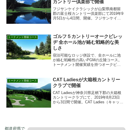
カントリー倶楽部で開催
フジサンケイクラシックが山梨県南都留
郡の富士桜カントリー倶楽部にて2019年9
月5日から4日間、開催。フジサンケイク
ラシックの見どころや歴代優勝者、テレ
ビの放送予定、過去の優勝者、ヤーデー
ジをはじめ、開催ゴルフ場の富士桜カン
ゴルフ５カントリーオークビレッ
トリー倶楽部の特...
トーナメント開催コース
ヂ 全ホール池が絡む戦略的な美
しさ
宿泊可能なロッジ併設で、全ホールに池
が絡む戦略性の高いPGMの丘陵コース。
トーナメント開催実績を持つオークビレ
ッヂで挑戦を。詳細はこちら。 (116文字)
CAT Ladiesが大箱根カントリー
トーナメント開催コース
クラブで開催
CAT Ladiesが神奈川県足柄下郡の大箱根
カントリークラブにて、2019年8月23日
から3日間で開催。CAT Ladies（キャット
レディース）の見どころや歴代優勝者、
テレビの放送予定、過去の優勝者、ヤー
デージをはじめ、開催ゴルフ場の大...
都道府県で