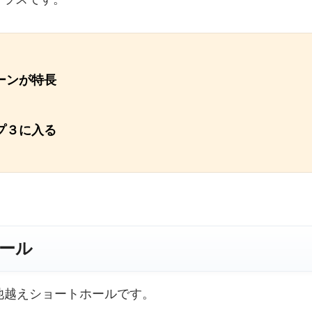
ーンが特長
プ３に入る
ール
池越えショートホールです。