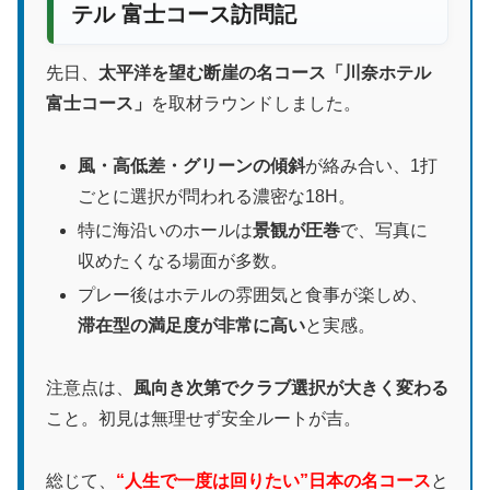
テル 富士コース訪問記
先日、
太平洋を望む断崖の名コース「川奈ホテル
富士コース」
を取材ラウンドしました。
風・高低差・グリーンの傾斜
が絡み合い、1打
ごとに選択が問われる濃密な18H。
特に海沿いのホールは
景観が圧巻
で、写真に
収めたくなる場面が多数。
プレー後はホテルの雰囲気と食事が楽しめ、
滞在型の満足度が非常に高い
と実感。
注意点は、
風向き次第でクラブ選択が大きく変わる
こと。初見は無理せず安全ルートが吉。
総じて、
“人生で一度は回りたい”日本の名コース
と