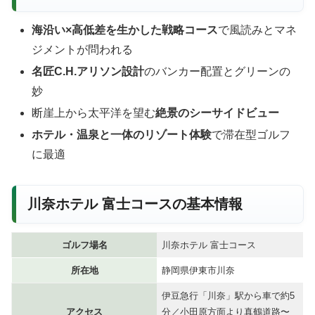
海沿い×高低差を生かした戦略コース
で風読みとマネ
ジメントが問われる
名匠C.H.アリソン設計
のバンカー配置とグリーンの
妙
断崖上から太平洋を望む
絶景のシーサイドビュー
ホテル・温泉と一体のリゾート体験
で滞在型ゴルフ
に最適
川奈ホテル 富士コースの基本情報
ゴルフ場名
川奈ホテル 富士コース
所在地
静岡県伊東市川奈
伊豆急行「川奈」駅から車で約5
アクセス
分／小田原方面より真鶴道路〜