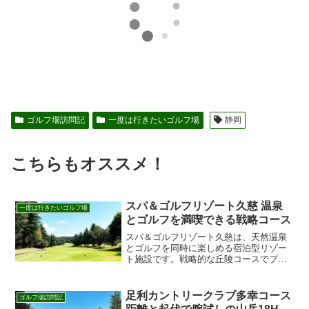
ゴルフ場訪問記
一度は行きたいゴルフ場
静岡
こちらもオススメ！
スパ＆ゴルフリゾート久慈 温泉
一度は行きたいゴルフ場
とゴルフを満喫できる戦略コース
スパ＆ゴルフリゾート久慈は、天然温泉
とゴルフを同時に楽しめる宿泊型リゾー
ト施設です。戦略的な丘陵コースでプレ
ーした後は、温泉で疲れを癒せます。週
末のゴルフ旅行に最適。心身ともにリフ
レッシュできる特別な体験をしません
足利カントリークラブ多幸コース
ゴルフ場訪問記
か？