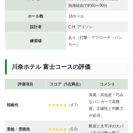
熱海経由で約60〜90分
ホール数
18ホール
設計者
C.H. アリソン
あり（打撃・アプローチ・バン
練習場
カー）
川奈ホテル 富士コースの評価
評価項目
スコア（5点満点）
コメント
海風・高低差・巧み
なバンカーで高難
戦略性
★★★★★
（4.7）
度。正確性と判断力
が必須。
断崖と太平洋の大パ
景観・雰囲気
★★★★★
（5.0）
ノラマは唯一無二。