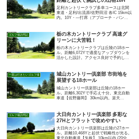
距離と起伏で腕試しの山岳18H
足利カントリークラブ多幸コースは北関
東道・足利/出流原/佐野田沼 各IC 15km以
内。10Y・—打席（アプローチ・バンカ
ー—）など設備も充実。景観と戦略性を
両立する18H。予約は楽天GORAまたはじ
ゃらんから。
栃の木カントリークラブ 高速グ
ゴルフ場訪問記
リーンに大苦戦！
栃の木カントリークラブは丘陵の18ホー
ル。距離6,072Yで適度なアップダウンを
活かした設計。アクセス良好で予約しや
すい人気コースです。
城山カントリー倶楽部 市街地を
一度は行きたいゴルフ場
展望する18ホール
城山カントリー倶楽部は丘陵の18ホー
ル。距離6,302Yで手応え十分。東北自動
車道【佐野藤岡】 30km以内。楽天
GORA・じゃらんから予約可能。 設備と
整備が良く初見でも楽しめます。 設備や
練習環境も整い、初見でも安心です。
大日向カントリー倶楽部 多彩な
ゴルフ場訪問記
27Hとフラットで攻めやすい
大日向カントリー倶楽部は丘陵の27ホー
ル。距離10,468Yと起伏で戦略性が光る。
東北自動車道【矢板】 10km以内 (20分)