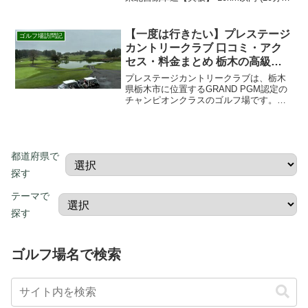
でアクセス良好。楽天GORA・じゃらん
から簡単予約。 初見でも楽しめるレイア
ウトと整備で満足度の高い一日を。
【一度は行きたい】プレステージ
ゴルフ場訪問記
カントリークラブ 口コミ・アク
セス・料金まとめ 栃木の高級ゴ
ルフ場を徹底ガイド
プレステージカントリークラブは、栃木
県栃木市に位置するGRAND PGM認定の
チャンピオンクラスのゴルフ場です。フ
ラットな地形ながら、巨大グリーンと精
密なショットが要求される戦略的設計が
魅力。初心者から上級者まで幅広く楽し
めます。プレステー...
都道府県で
探す
テーマで
探す
ゴルフ場名で検索