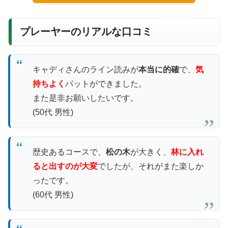
プレーヤーのリアルな口コミ
キャディさんのライン読みが
本当に的確
で、
気
持ちよく
パットができました。
また是非お願いしたいです。
(50代 男性)
歴史あるコースで、
松の木
が大きく、
林に入れ
ると出すのが大変
でしたが、それがまた楽しか
ったです。
(60代 男性)