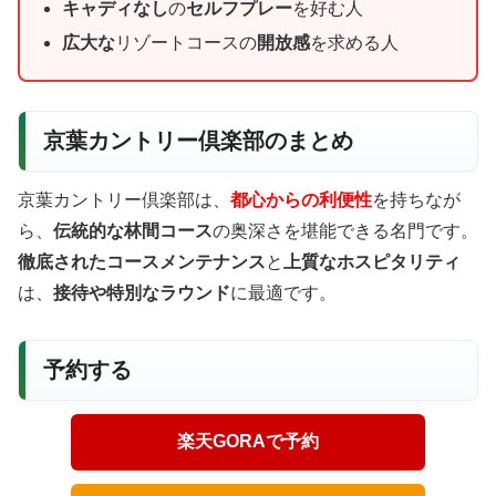
キャディなし
の
セルフプレー
を好む人
広大な
リゾートコースの
開放感
を求める人
京葉カントリー倶楽部のまとめ
京葉カントリー倶楽部は、
都心からの利便性
を持ちなが
ら、
伝統的な林間コース
の奥深さを堪能できる名門です。
徹底されたコースメンテナンス
と
上質なホスピタリティ
は、
接待や特別なラウンド
に最適です。
予約する
楽天GORAで予約