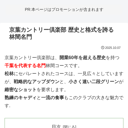
PR:本ページはプロモーションが含まれます
京葉カントリー倶楽部 歴史と格式を誇る
林間名門
2025.10.07
京葉カントリー倶楽部は、
開業60年を超える歴史
を持つ
千葉を代表する名門
林間コースです。
松林
にセパレートされたコースは、一見広々としています
が、
戦略的なアップダウン
と、
小さく速い二段グリーン
が
緻密なショット
を要求します。
熟練のキャディ
と
一流の食事
もこのクラブの大きな魅力で
す.
目次