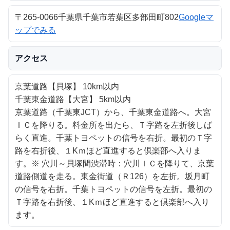
〒265-0066千葉県千葉市若葉区多部田町802
Googleマ
ップでみる
アクセス
京葉道路【貝塚】 10km以内
千葉東金道路【大宮】 5km以内
京葉道路（千葉東JCT）から、千葉東金道路へ。
大宮
ＩＣを降りる。
料金所を出たら、Ｔ字路を左折後しば
らく直進。
千葉トヨペットの信号を右折。
最初のＴ字
路を右折後、１Kｍほど直進すると倶楽部へ入りま
す。
※ 穴川～貝塚間渋滞時：穴川ＩＣを降りて、京葉
道路側道を走る。東金街道（Ｒ126）を左折。坂月町
の信号を右折。千葉トヨペットの信号を左折。最初の
Ｔ字路を右折後、１Kｍほど直進すると倶楽部へ入り
ます。