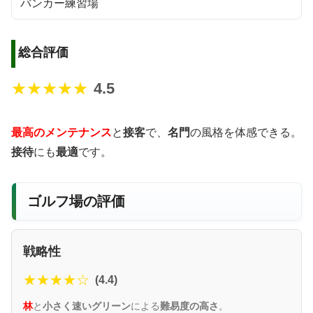
バンカー練習場
総合評価
★★★★★
4.5
最高のメンテナンス
と
接客
で、
名門
の風格を体感できる。
接待
にも
最適
です。
ゴルフ場の評価
戦略性
★★★★☆
(4.4)
林
と
小さく速いグリーン
による
難易度の高さ
。