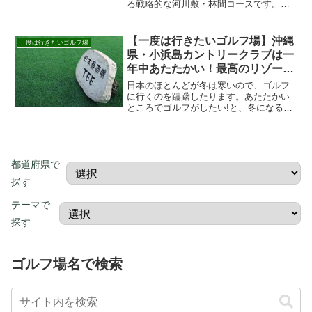
る戦略的な河川敷・林間コースです。フ
ラットながら水とバンカーが巧みに絡
み、高いコースマネジメントが試されま
す。この個性的なコースで、あなたの技
【一度は行きたいゴルフ場】沖縄
一度は行きたいゴルフ場
術を試しませんか？
県・小浜島カントリークラブは一
年中あたたかい！最高のリゾート
ゴルフが楽しめる！
日本のほとんどが冬は寒いので、ゴルフ
に行くのを躊躇したります。あたたかい
ところでゴルフがしたい!と、冬になると
思いますよね！そんな人にオススメなの
が小浜島カントリークラブです。小浜島
カントリークラブはサンゴ礁に囲まれた
ゴルフコース!小浜島カ...
都道府県で
探す
テーマで
探す
ゴルフ場名で検索