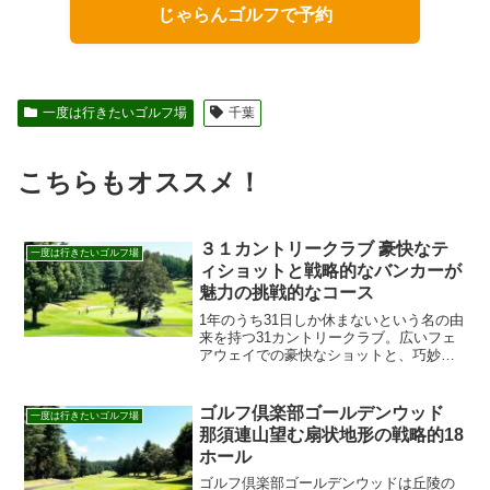
じゃらんゴルフで予約
一度は行きたいゴルフ場
千葉
こちらもオススメ！
３１カントリークラブ 豪快なテ
一度は行きたいゴルフ場
ィショットと戦略的なバンカーが
魅力の挑戦的なコース
1年のうち31日しか休まないという名の由
来を持つ31カントリークラブ。広いフェ
アウェイでの豪快なショットと、巧妙な
バンカーを攻略する戦略的なゴルフの面
白さを解説。
ゴルフ倶楽部ゴールデンウッド
一度は行きたいゴルフ場
那須連山望む扇状地形の戦略的18
ホール
ゴルフ倶楽部ゴールデンウッドは丘陵の