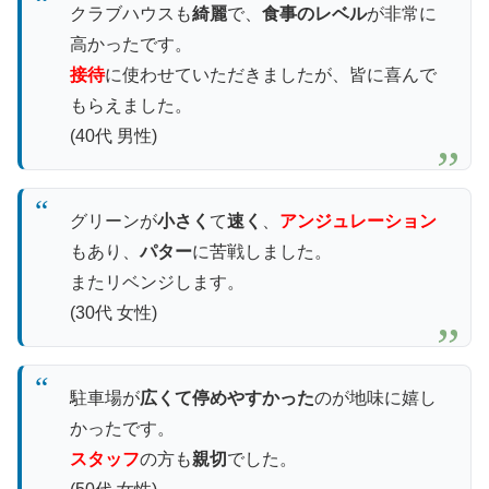
クラブハウスも
綺麗
で、
食事のレベル
が非常に
高かったです。
接待
に使わせていただきましたが、皆に喜んで
もらえました。
(40代 男性)
グリーンが
小さく
て
速く
、
アンジュレーション
もあり、
パター
に苦戦しました。
またリベンジします。
(30代 女性)
駐車場が
広くて停めやすかった
のが地味に嬉し
かったです。
スタッフ
の方も
親切
でした。