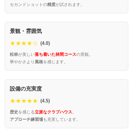
セカンドショットの
精度
が試されます。
景観・雰囲気
★★★★☆
(4.0)
松林
が美しい
落ち着いた林間コース
の景観。
華やかさより
風格
を感じます。
設備の充実度
★★★★★
(4.5)
歴史
を感じる
立派なクラブハウス
。
アプローチ練習場
も充実しています。