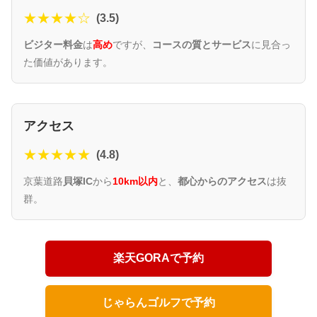
★★★★☆
(3.5)
ビジター料金
は
高め
ですが、
コースの質とサービス
に見合っ
た価値があります。
アクセス
★★★★★
(4.8)
京葉道路
貝塚IC
から
10km以内
と、
都心からのアクセス
は抜
群。
楽天GORAで予約
じゃらんゴルフで予約