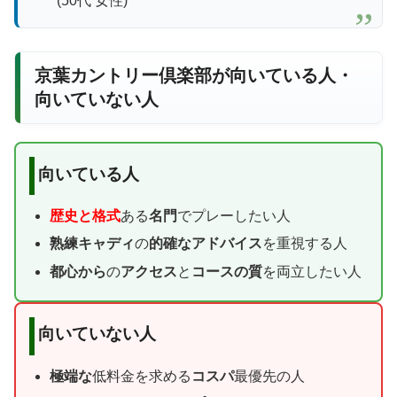
(50代 女性)
京葉カントリー倶楽部が向いている人・
向いていない人
向いている人
歴史と格式
ある
名門
でプレーしたい人
熟練キャディ
の
的確なアドバイス
を重視する人
都心から
の
アクセス
と
コースの質
を両立したい人
向いていない人
極端な
低料金を求める
コスパ
最優先の人