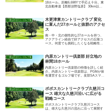
18ホール。距離6,698Yで手応え十分。東
北自動車道【西那須野塩原】 30km以
内。楽天GORA・じゃらんから予約可
能。 設備と整備が良く初見でも楽しめま
す。 設備や練習環境も整い、初見でも安
木更津東カントリークラブ 変化
一度は行きたいゴルフ場
心です。
に富んだ27ホールと抜群のアクセ
ス
南・中・北の個性的な27ホールを持つ、
アクアライン経由で好アクセスの丘陵コ
ース。何度でも挑戦したくなる戦略性と
コスパを兼ね備えた木更津東CCの予約は
こちら。
内原カントリー倶楽部 好立地の
一度は行きたいゴルフ場
林間18ホール
内原カントリー倶楽部の特徴を詳しく紹
介。内原カントリー倶楽部は、PGMが保
有運営するゴルフ場です。友部SAスマー
トIC（ETC専用）から約7分の好立地。高
低。料金リンクも掲載し予約に便利。今
すぐチェック。
ボボスカントリークラブ久慈川コ
一度は行きたいゴルフ場
ース 雄大な久慈川沿いに広がる
戦略コース
ボボスカントリークラブ久慈川コース
は、雄大な久慈川の流れに沿って展開す