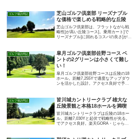
ルフ場 鶴舞カントリークラブは、日本が
誇るゴルフ設計家の井上誠一が手がけた
ゴルフ場で、その名にはじない戦略性の
芝山ゴルフ倶楽部 リーズナブル
ゴルフ場訪問記
高いコースレイアウトが...
な価格で楽しめる戦略的な丘陵
芝山ゴルフ倶楽部は、フラットながら戦
略性]が高い丘陵コース]。乗用カート]で
リーズナブル]に回れるコスパの良さ]が魅
力。手頃な価格で腕を磨くなら、今すぐ
空き枠を確認！
皐月ゴルフ倶楽部佐野コース ベ
ゴルフ場訪問記
ントの2グリーンは小さくて難し
い！
皐月ゴルフ倶楽部佐野コースは丘陵の18
ホール。距離7,255Yで適度なアップダウ
ンを活かした設計。アクセス良好で予約
しやすい人気コースです。
皆川城カントリークラブ 雄大な
ゴルフ場訪問記
丘陵景観と本格18ホールを満喫
皆川城カントリークラブは丘陵の18ホー
ル。距離7,030Yと起伏で戦略性が光る。
でアクセス良好。楽天GORA・じゃらん
から簡単予約。 初見でも楽しめる整備と
導線で快適プレー。