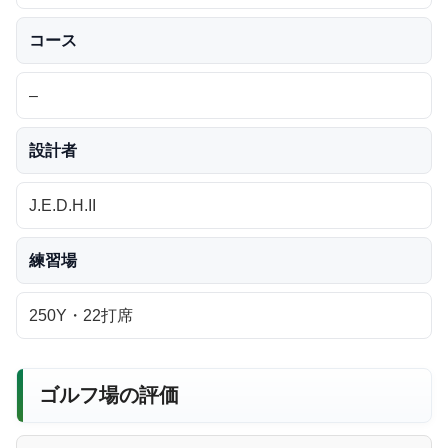
コース
–
設計者
J.E.D.H.II
練習場
250Y・22打席
ゴルフ場の評価