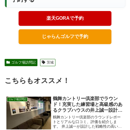
楽天GORAで予約
じゃらんゴルフで予約
ゴルフ場訪問記
茨城
こちらもオススメ！
鶴舞カントリー倶楽部でラウン
ゴルフ場訪問記
ド！充実した練習場と高級感のあ
るクラブハウスの井上誠一設計の
難コース
鶴舞カントリー倶楽部のラウンドレポー
トとリアルな口コミ、評価を紹介しま
す。 井上誠一が設計した戦略性の高いゴ