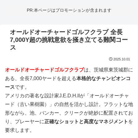
PR:本ページはプロモーションが含まれます
オールドオーチャードゴルフクラブ 全長
7,000Y超の挑戦意欲を掻き立てる難関コー
ス
2025.10.01
オールドオーチャードゴルフクラブ
は、茨城県東茨城郡に
ある、全長7,000ヤードを超える
本格的なチャンピオンコ
ース
です。
アメリカの著名な設計家J.E.D.H.IIが「オールドオーチャ
ード（古い果樹園）」の自然を活かし設計。フラットな地
形ながら、池、バンカー、クリークが絶妙に配置されてお
り、プレーヤーに
正確なショットと高度なマネジメント
を
要求します。