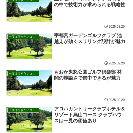
の中で技術力が求められる戦略性
2025.09.20
宇都宮ガーデンゴルフクラブ 池
一度は行きたいゴルフ場
越えが効くスリリング設計が魅力
2025.09.20
もおか鬼怒公園ゴルフ倶楽部 林
一度は行きたいゴルフ場
間の静謐さで集中できるが魅力
2025.09.20
アロハカントリークラブホテル＆
一度は行きたいゴルフ場
リゾート烏山コース クラブハウ
スは一見の価値あり