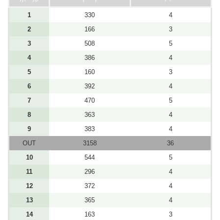
1
330
4
2
166
3
3
508
5
4
386
4
5
160
3
6
392
4
7
470
5
8
363
4
9
383
4
OUT
3158
36
10
544
5
11
296
4
12
372
4
13
365
4
14
163
3