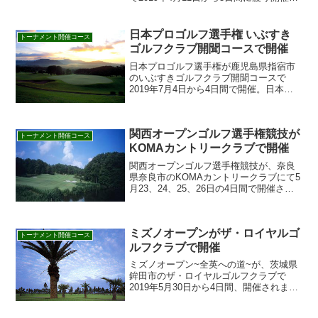
スタジオアリス女子オープンの見どころ
や歴代優勝者、テレビの放送予定、過去
の優勝者、ヤーデージをはじめ、開催ゴ
日本プロゴルフ選手権 いぶすき
トーナメント開催コース
ルフ場「花屋敷ゴ...
ゴルフクラブ開聞コースで開催
日本プロゴルフ選手権が鹿児島県指宿市
のいぶすきゴルフクラブ開聞コースで
2019年7月4日から4日間で開催。日本プ
ロゴルフ選手権の見どころや歴代優勝
者、テレビの放送予定、過去の優勝者、
ヤーデージをはじめ、開催ゴルフ場のい
関西オープンゴルフ選手権競技が
ぶすきゴルフクラブの特...
トーナメント開催コース
KOMAカントリークラブで開催
関西オープンゴルフ選手権競技が、奈良
県奈良市のKOMAカントリークラブにて5
月23、24、25、26日の4日間で開催され
ます。関西オープンゴルフ選手権競技の
見どころや歴代優勝者、テレビの放送予
定、過去の優勝者、ヤーデージをはじ
ミズノオープンがザ・ロイヤルゴ
め、開催ゴルフ...
トーナメント開催コース
ルフクラブで開催
ミズノオープン~全英への道~が、茨城県
鉾田市のザ・ロイヤルゴルフクラブで
2019年5月30日から4日間、開催されま
す。ミズノオープンの見どころや歴代優
勝者、テレビの放送予定、過去の優勝