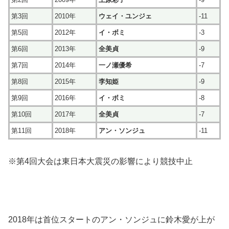
第3回
2010年
ウェイ・ユンジェ
-11
第5回
2012年
イ・ボミ
-3
第6回
2013年
全美貞
-9
第7回
2014年
一ノ瀬優希
-7
第8回
2015年
李知姫
-9
第9回
2016年
イ・ボミ
-8
第10回
2017年
全美貞
-7
第11回
2018年
アン・ソンジュ
-11
※第4回大会は東日本大震災の影響により競技中止
2018年は首位スタートのアン・ソンジュに鈴木愛が上が