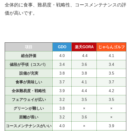
全体的に食事、難易度・戦略性、コースメンテナンスの評
価が高いです。
項目
GDO
楽天GORA
じゃらんゴルフ
総合評価
4.0
4.4
4.1
値段が手頃（コスパ）
3.4
3.6
3.4
設備が充実
3.8
3.8
3.5
食事が美味しい
3.7
4.1
3.7
全体難易度・戦略性
3.9
4.4
4.2
フェアウェイが広い
3.2
3.5
3.5
グリーンが難しい
3.8
×
×
距離が長い
3.2
3.6
×
コースメンテナンスがいい
4.0
×
3.9