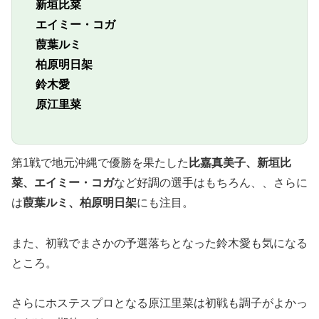
新垣比菜
エイミー・コガ
葭葉ルミ
柏原明日架
鈴木愛
原江里菜
第1戦で地元沖縄で優勝を果たした
比嘉真美子、新垣比
菜、エイミー・コガ
など好調の選手はもちろん、、さらに
は
葭葉ルミ、柏原明日架
にも注目。
また、初戦でまさかの予選落ちとなった
鈴木愛
も気になる
ところ。
さらに
ホステスプロとなる
原江里菜
は初戦も調子がよかっ