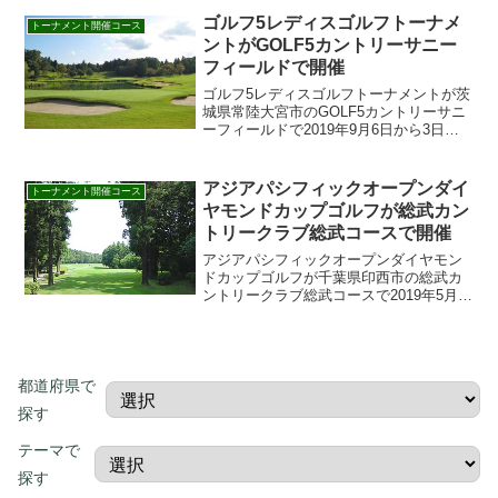
者、ヤーデージをはじめ、開催ゴルフ場
ゴルフ5レディスゴルフトーナメ
のザ・ロイヤルゴルフ...
トーナメント開催コース
ントがGOLF5カントリーサニー
フィールドで開催
ゴルフ5レディスゴルフトーナメントが茨
城県常陸大宮市のGOLF5カントリーサニ
ーフィールドで2019年9月6日から3日
間、開催ゴルフ5レディスゴルフトーナメ
ントの見どころや歴代優勝者、テレビの
放送予定、過去の優勝者、ヤーデージを
アジアパシフィックオープンダイ
トーナメント開催コース
はじめ、開催...
ヤモンドカップゴルフが総武カン
トリークラブ総武コースで開催
アジアパシフィックオープンダイヤモン
ドカップゴルフが千葉県印西市の総武カ
ントリークラブ総武コースで2019年5月9
日から4日間で開催。アジアパシフィック
オープンダイヤモンドカップゴルフの見
どころや歴代優勝者、テレビの放送予
定、過去の優勝者、...
都道府県で
探す
テーマで
探す