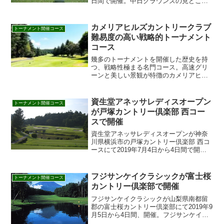
日間で開催。中日クラウンズの見どころ
や歴代優勝者、テレビの放送予定、過去
の優勝者、ヤーデージをはじめ、開催ゴ
ルフ場の名古屋ゴルフ倶楽部和合コース
カメリアヒルズカントリークラブ
トーナメント開催コース
の特長・詳細やGD...
難易度の高い戦略的トーナメント
コース
幾多のトーナメントを開催した歴史を持
つ、戦略性極まる名門コース。高速グリ
ーンと美しい景観が特徴のカメリアヒル
ズカントリークラブで、挑戦的な一日を
過ごしませんか？予約はこちらから！
資生堂アネッサレディスオープン
トーナメント開催コース
が戸塚カントリー倶楽部 西コー
スで開催
資生堂アネッサレディスオープンが神奈
川県横浜市の戸塚カントリー倶楽部 西コ
ースにて2019年7月4日から4日間で開
催。資生堂アネッサレディスオープンの
見どころや歴代優勝者、テレビの放送予
定、過去の優勝者、ヤーデージをはじ
フジサンケイクラシックが富士桜
トーナメント開催コース
め、開催ゴルフ場の戸...
カントリー倶楽部で開催
フジサンケイクラシックが山梨県南都留
郡の富士桜カントリー倶楽部にて2019年9
月5日から4日間、開催。フジサンケイク
ラシックの見どころや歴代優勝者、テレ