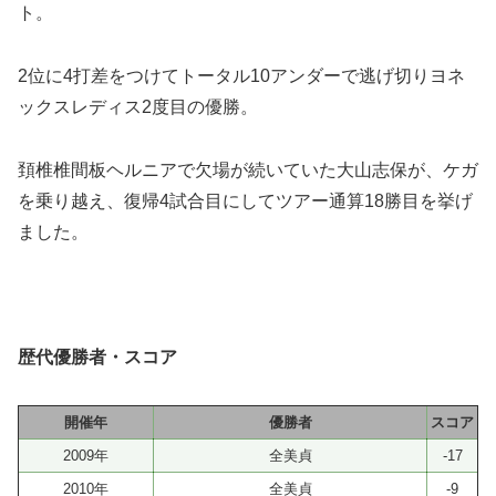
ト。
2位に4打差をつけてトータル10アンダーで逃げ切りヨネ
ックスレディス2度目の優勝。
頚椎椎間板ヘルニアで欠場が続いていた大山志保が、ケガ
を乗り越え、復帰4試合目にしてツアー通算18勝目を挙げ
ました。
歴代優勝者・スコア
開催年
優勝者
スコア
2009年
全美貞
-17
2010年
全美貞
-9