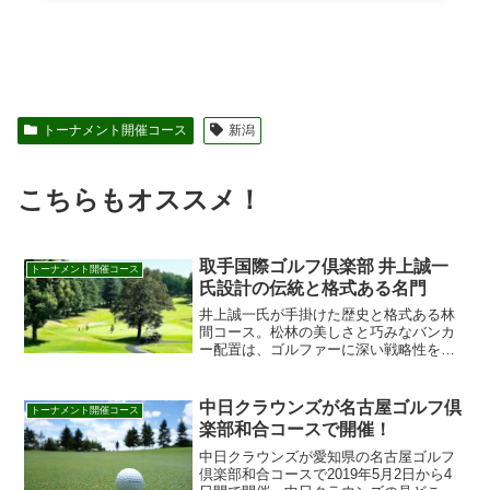
トーナメント開催コース
新潟
こちらもオススメ！
取手国際ゴルフ倶楽部 井上誠一
トーナメント開催コース
氏設計の伝統と格式ある名門
井上誠一氏が手掛けた歴史と格式ある林
間コース。松林の美しさと巧みなバンカ
ー配置は、ゴルファーに深い戦略性を要
求する。ご予約はこちら。
中日クラウンズが名古屋ゴルフ倶
トーナメント開催コース
楽部和合コースで開催！
中日クラウンズが愛知県の名古屋ゴルフ
倶楽部和合コースで2019年5月2日から4