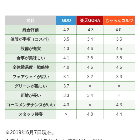
項目
GDO
楽天GORA
じゃらんゴルフ
総合評価
4.2
4.3
4.0
値段が手頃（コスパ）
3.5
3.4
3.5
設備が充実
4.3
4.6
4.5
食事が美味しい
4.1
3.8
3.8
全体難易度・戦略性
4.0
4.6
4.6
フェアウェイが広い
3.1
3.2
3.3
グリーンが難しい
3.7
×
×
距離が長い
3.3
3.4
×
コースメンテナンスがいい
4.3
×
4.3
スタッフ接客
×
4.8
4.4
※2019年6月7日現在。