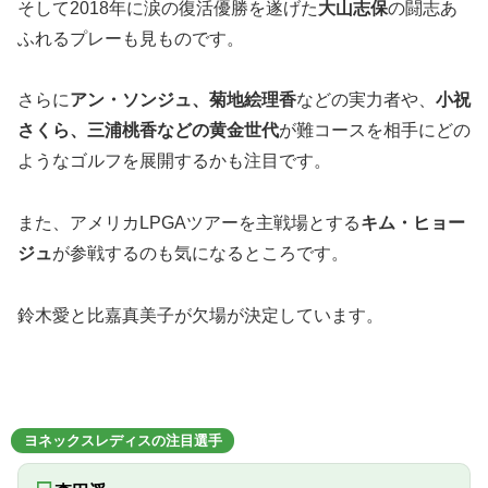
そして2018年に涙の復活優勝を遂げた
大山志保
の闘志あ
ふれるプレーも見ものです。
さらに
アン・ソンジュ、菊地絵理香
などの実力者や、
小祝
さくら、三浦桃香などの黄金世代
が難コースを相手にどの
ようなゴルフを展開するかも注目です。
また、アメリカLPGAツアーを主戦場とする
キム・ヒョー
ジュ
が参戦するのも気になるところです。
鈴木愛と比嘉真美子が欠場が決定しています。
ヨネックスレディスの注目選手