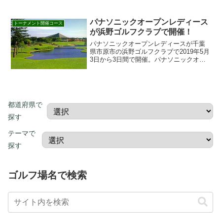
ビの放送予定、過去の優勝者、ヤーデー
ジをはじめ、開催ゴルフ場の富士桜カン
パナソニックオープンレディース
トリー倶楽部の特...
トーナメント開催コース
が浜野ゴルフクラブで開催！
パナソニックオープンレディースが千葉
県市原市の浜野ゴルフクラブで2019年5月
3日から3日間で開催。パナソニックオー
プンレディースの見どころ、テレビの放
送予定、ヤーデージをはじめ、開催ゴル
フ場の浜野ゴルフクラブの特長・詳細や
GDO、楽天GO...
都道府県で
探す
テーマで
探す
ゴルフ場名で検索