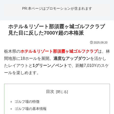
PR:本ページはプロモーションが含まれます
ホテル＆リゾート那須霞ヶ城ゴルフクラブ
見た目に反した7000Y超の本格派
2025.09.20
栃木県の
ホテル＆リゾート那須霞ヶ城ゴルフクラブ
は、林
間地形に18ホールを展開。
適度なアップダウン
を活かし
たレイアウトと
1グリーン／ベント
で、距離7,010Yのスケ
ールを楽しめます。
目次
ゴルフ場の特徴
ゴルフ場の基本情報