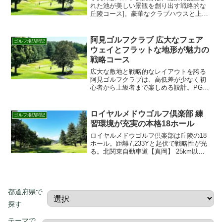
れた池が美しい景観を創り出す戦略的な
丘陵コース]。豪華なクラブハウスと上質
なホスピタリティも魅力。トーナメント
気分を味わうなら今すぐ予約！
阿見ゴルフクラブ 広大なフェア
ゴルフ場訪問記
ウェイとフラットな地形が魅力の
戦略コース
広大な敷地と戦略的なレイアウトを誇る
阿見ゴルフクラブは、高低差が少なく初
心者から上級者まで楽しめる設計。PGM
保有運営で設備も充実。楽天GORA・じ
ゃらんゴルフでの予約はこちらから。
ロイヤルメドウゴルフ倶楽部 練
ゴルフ場訪問記
習環境が充実の本格18ホール
ロイヤルメドウゴルフ倶楽部は丘陵の18
ホール。距離7,233Yと起伏で戦略性が光
る。北関東自動車道【真岡】 25km以内
でアクセス良好。楽天GORA・じゃらん
から簡単予約。 初見でも楽しめる整備と
導線で快適プレー。
都道府県で
探す
テーマで