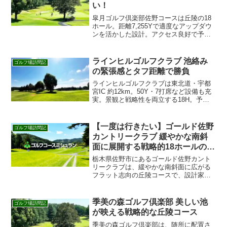
い！
皐月ゴルフ倶楽部佐野コースは丘陵の18
ホール。距離7,255Yで適度なアップダウ
ンを活かした設計。アクセス良好で予約
しやすい人気コースです。
ラインヒルゴルフクラブ 池絡み
ゴルフ場訪問記
の緊張感とタフ距離で勝負
ラインヒルゴルフクラブは東北道・宇都
宮IC 約12km。50Y・7打席など設備も充
実。景観と戦略性を両立する18H。予約
は楽天GORAまたはじゃらんから。初見
もナビで安心。
【一度は行きたい】ゴールド佐野
ゴルフ場訪問記
カントリークラブ 緩やかな南斜
面に展開する戦略的18ホールの丘
陵コース
栃木県佐野市にあるゴールド佐野カント
リークラブは、緩やかな南斜面に広がる
フラット志向の丘陵コースで、設計家・
大久保昌の哲学を集約した18ホールが魅
力です。 池やバンカーを巧みに効かせた
レイアウトはマネジメントを刺激し、レ
季美の森ゴルフ倶楽部 美しい池
ゴルフ場訪問記
ストランから望むパノ...
が映える戦略的な丘陵コース
季美の森ゴルフ倶楽部は、随所に配置さ