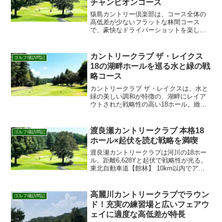
チャンピオンコース
猿島カントリー倶楽部は、コース全体の
高低差が少ないフラットな林間コース
で、豪快なドライバーショットを楽しめ
ます。フェアウェイが広く、距離も十分
で戦略性も高く、幅広い層に支持される
名門です。楽天GORA・じゃらんゴルフ
カントリークラブ ザ・レイクス
ゴルフ場訪問記
での予約はこちらから。
18の湖畔ホールを巡る水と緑の戦
略コース
カントリークラブ ザ・レイクスは、水と
緑の美しい調和が特徴の、湖畔にレイア
ウトされた戦略性の高い18ホール。緻密
なマネジメントが要求され、挑戦意欲を
刺激します。楽天GORA・じゃらんゴル
フでの予約はこちらから。
渡良瀬カントリークラブ 本格18
ゴルフ場訪問記
ホール×起伏を読む戦略を満喫
渡良瀬カントリークラブは河川の18ホー
ル。距離6,628Yと起伏で戦略性が光る。
東北自動車道【館林】 10km以内でアク
セス良好。楽天GORA・じゃらんから簡
単予約。 初見でも楽しめる整備と導線で
快適プレー。
高麗川カントリークラブでラウン
ゴルフ場訪問記
ド！充実の練習場と広いフェアウ
ェイに適度な高低差が特長