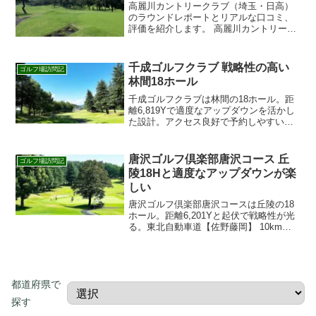
高麗川カントリークラブ（埼玉・日高）
のラウンドレポートとリアルな口コミ、
評価を紹介します。 高麗川カントリーク
ラブはこんなゴルフ場 埼玉県日高市の18
ホール丘陵コース。関越道・鶴ヶ島IC／
圏央道・狭山日高ICから10km以内でアク
千成ゴルフクラブ 戦略性の高い
ゴルフ場訪問記
セス良好。...
林間18ホール
千成ゴルフクラブは林間の18ホール。距
離6,819Yで適度なアップダウンを活かし
た設計。アクセス良好で予約しやすい人
気コースです。
唐沢ゴルフ倶楽部唐沢コース 丘
ゴルフ場訪問記
陵18Hと適度なアップダウンが楽
しい
唐沢ゴルフ倶楽部唐沢コースは丘陵の18
ホール。距離6,201Yと起伏で戦略性が光
る。東北自動車道【佐野藤岡】 10km以
内でアクセス良好。楽天GORA・じゃら
んから簡単予約。 初見でも楽しめるレイ
アウトと整備で満足度の高い一日を。
都道府県で
探す